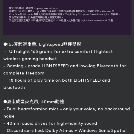
●165克超輕重量, Lightspeed藍芽雙模
‐ Ultralight 165 grams for extra comfort l lightest
wireless gaming headset
- Gaming - grade LIGHTSPEED and low-lag Bluetooth for
complete freedom
‐ 18 hours of play time on both LIGHTSPEED and
bluetooth
●波束成型麥克風, 40mm動體
- Dual beamforming mics - only your voice, no background
noise
- 40mm audio drives for high-fidelity sound
- Discord certified. Dolby Atmos + Windows Sonic Spatial