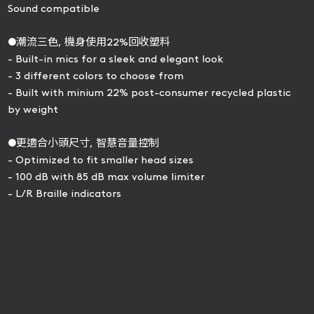
Sound compatible
●潮流三色, 機身使用22%回收塑料
- Built-in mics for a sleek and elegant look
- 3 different colors to choose from
- Built with minium 22% post-consumer recycled plastic
by weight
●更適合小頭尺寸, 智慧音量控制
- Optimized to fit smaller head sizes
- 100 dB with 85 dB max volume limiter
- L/R Braille indicators