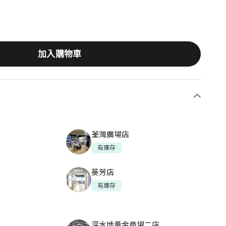
加入購物車
智慧滾輪與防滑橡膠紋理握把。Top view of
荃灣廣場店
al mouse showcasing its SmartWheel.
羅技 Lift 左手版垂直滑鼠Log
有庫存
葵芳店
有庫存
深水埗黃金商場二店