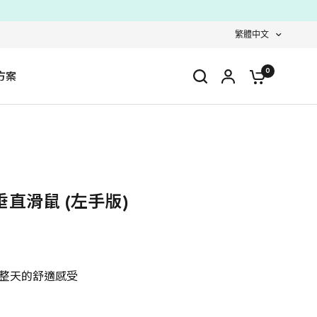
繁體中文
0
方案
學垂直滑鼠 (左手版)
整天的舒適感受