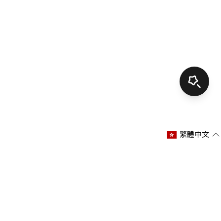
繁體中文
立即訂閱Logitech Club電子通訊
獲得最新資訊及優惠