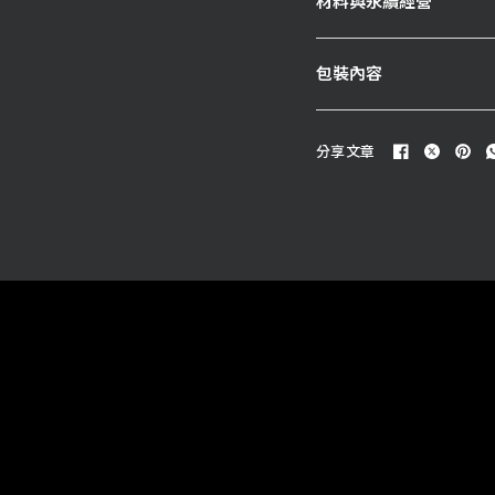
材料與永續經營
包裝內容
分享文章