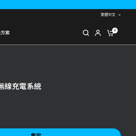
繁體中文
0
決方案
Y 無線充電系統