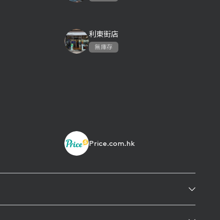
利東街店
無庫存
Price.com.hk