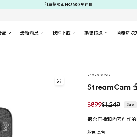
訂單總額滿 HK$600 免運費
分類
最新消息
軟件下載
換領禮遇
商務解決
960-001283
StreamCa
$899
$1,249
Sale
適合直播和內容創作的 Fu
顏色:
黑色