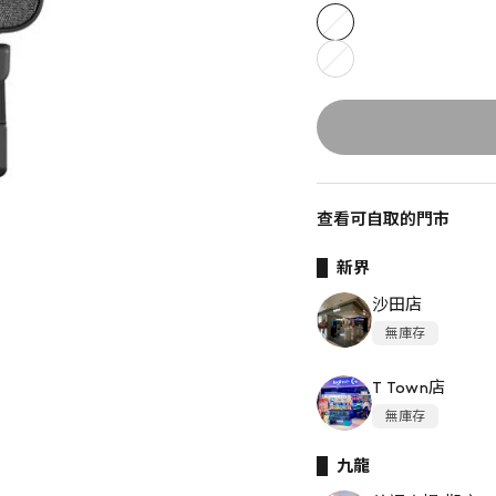
黑
色
白
色
查看可自取的門市
新界
沙田店
無庫存
T Town店
無庫存
九龍