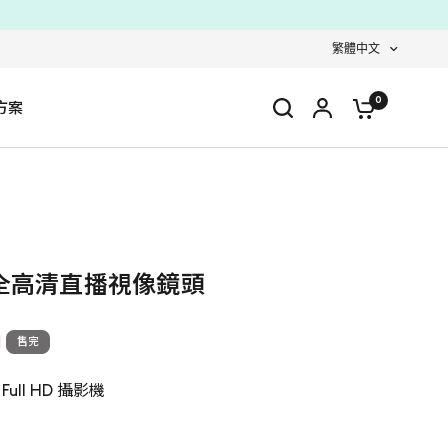
繁體中文
0
方案
m 全高清直播視像鏡頭
售完
ll HD 攝影機