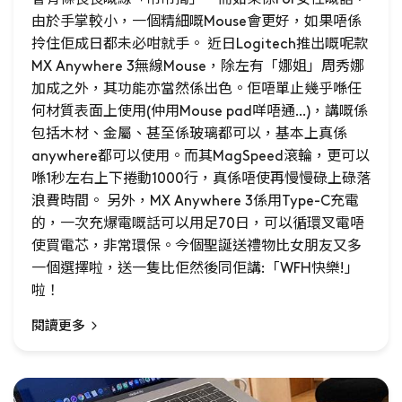
由於手掌較小，一個精細嘅Mouse會更好，如果唔係
拎住佢成日都未必咁就手。 近日Logitech推出嘅呢款
MX Anywhere 3無線Mouse，除左有「娜姐」周秀娜
加成之外，其功能亦當然係出色。佢唔單止幾乎喺任
何材質表面上使用(仲用Mouse pad咩唔通...)，講嘅係
包括木材、金屬、甚至係玻璃都可以，基本上真係
anywhere都可以使用。而其MagSpeed滾輪，更可以
喺1秒左右上下捲動1000行，真係唔使再慢慢碌上碌落
浪費時間。 另外，MX Anywhere 3係用Type-C充電
的，一次充爆電嘅話可以用足70日，可以循環叉電唔
使買電芯，非常環保。今個聖誕送禮物比女朋友又多
一個選擇啦，送一隻比佢然後同佢講:「WFH快樂!」
啦！
閱讀更多