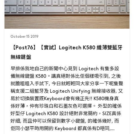
October 15 2019
【Post76】【實試】Logitech K580 纖薄雙藍牙
無線鍵盤
早排係我地自己的新聞中心見到 Logitech 有隻多設
備無線鍵盤 K580。講真絕對係比佢個樣吸引到, 之後
就膽粗粗入手試下, 今日就輕輕同大家分享一下呢隻聲
稱支援二組藍牙及 Logitech Unifying 無線接收器, 又
易於切換裝置既Keyboard會有幾正先!! K580機身真
係好薄，仲有珍珠白和石墨灰色可選擇。 外型的確係
好型仔 Logitech K580 設計絕對非常簡約，SIZE真係
好細, 而且仲可以保留到數字小鍵盤, 的確係幾好, 而
佢同小瑟平時用開的 Keyboard 都真係有D唔同,...