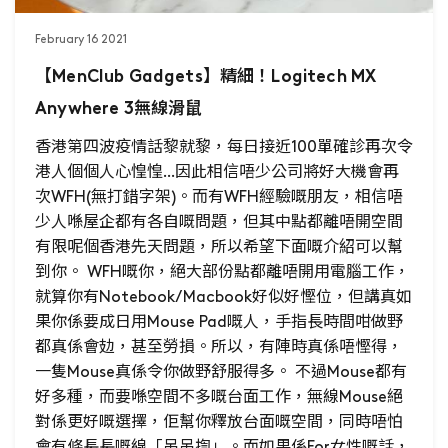
February 16 2021
【MenClub Gadgets】精細！Logitech MX
Anywhere 3無線滑鼠
香港第四波疫情話黎就黎，每日接近100單確診再次令
港人個個人心惶惶...因此相信唔少公司將好大機會再
次WFH(無打錯字架)。而有WFH經驗嘅朋友，相信唔
少人喺屋企都有各自嘅問題，但其中點都離唔開空間
有限呢個香港先天問題，所以希望下面嘅介紹可以幫
到你。 WFH嘅你，絕大部份點都離唔開用電腦工作，
就算你有Notebook/Macbook好似好慳位，但講真如
果你係要成日用Mouse Pad嘅人，手指長時間咁做野
都真係會攰，甚至勞損。所以，有陣時真係唔慳得，
一隻Mouse真係令你做野舒服得多。 不過Mouse都有
好多種，而要喺空間不多嘅台面工作，無線Mouse絕
對係更好嘅選擇，佢幫你釋放台面嘅空間，同時唔怕
會有條長長嘅線「吊吊揈」。而如果係For女性嘅話，