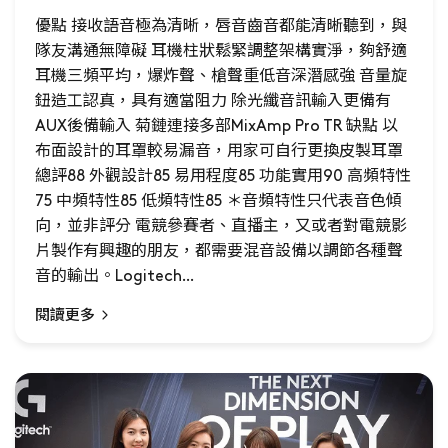
優點 接收語音極為清晰，唇音齒音都能清晰聽到，與
隊友溝通無障礙 耳機柱狀鬆緊調整架構實淨，夠舒適
耳機三頻平均，爆炸聲、槍聲重低音深潛感強 音量旋
鈕造工認真，具有適當阻力 除光纖音訊輸入更備有
AUX後備輸入 菊鏈連接多部MixAmp Pro TR 缺點 以
布面設計的耳罩較易漏音，用家可自行更換皮製耳罩
總評88 外觀設計85 易用程度85 功能實用90 高頻特性
75 中頻特性85 低頻特性85 ＊音頻特性只代表音色傾
向，並非評分 電競參賽者、直播主，又或者對電競影
片製作有興趣的朋友，都需要混音設備以調節各種聲
音的輸出。Logitech...
閱讀更多